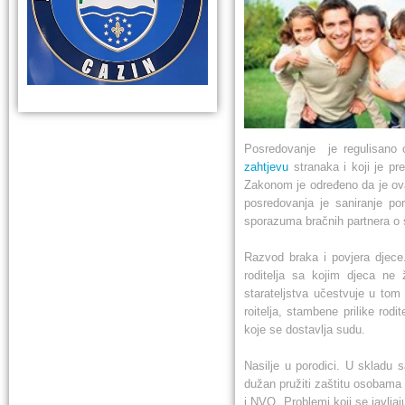
Posredovanje je regulisano 
zahtjevu
stranaka i koji je pr
Zakonom je određeno da je ova
posredovanja je saniranje po
sporazuma bračnih partnera o 
Razvod braka i povjera djece.
roditelja sa kojim djeca ne
starateljstva učestvuje u tom
roitelja, stambene prilike rod
koje se dostavlja sudu.
Nasilje u porodici. U skladu 
dužan pružiti zaštitu osobama 
i NVO. Problemi koji se javljaj