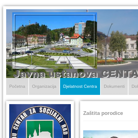
Početna
Organizacija
Djelatnost Centra
Dokumenti
Dok
Zaštita porodice