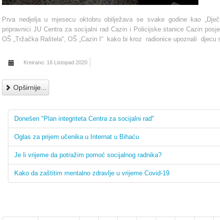
Prva nedjelja u mjesecu oktobru obilježava se svake godine kao „Dječ
pripravnici JU Centra za socijalni rad Cazin i Policijske stanice Cazin posje
OŠ „Tržačka Raštela“, OŠ „Cazin I“ kako bi kroz radionice upoznali djecu s
Kreirano: 16 Listopad 2020
Opširnije...
Donešen "Plan integriteta Centra za socijalni rad"
Oglas za prijem učenika u Internat u Bihaću
Je li vrijeme da potražim pomoć socijalnog radnika?
Kako da zaštitim mentalno zdravlje u vrijeme Covid-19