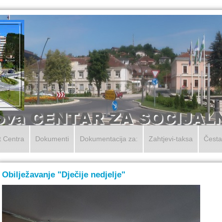
t Centra
Dokumenti
Dokumentacija za:
Zahtjevi-taksa
Česta
Obilježavanje "Dječije nedjelje"